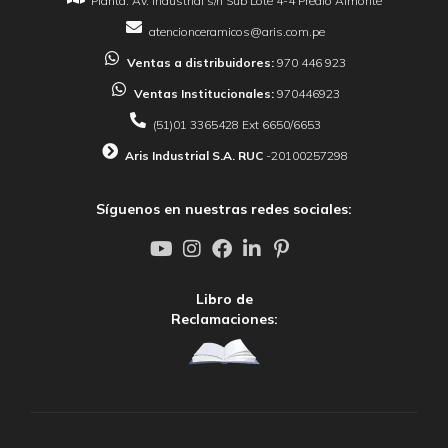
Planta: Av. Industrial s/n Sub Lote 4-4 Predio Almonte
atencionceramicos@aris.com.pe
Ventas a distribuidores:
970 446 923
Ventas Institucionales:
970446923
(51)01 3365428 Ext 6650/6653
Aris Industrial S.A. RUC
-20100257298
Síguenos en nuestras redes sociales:
Libro de
Reclamaciones: