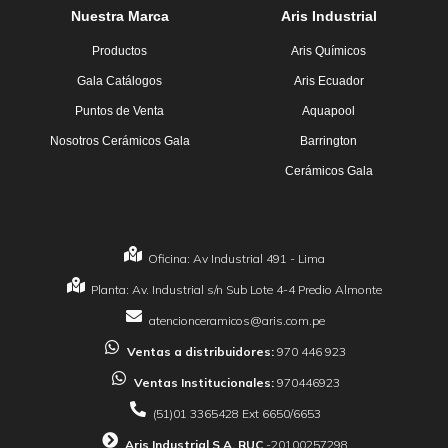
Nuestra Marca
Aris Industrial
Productos
Aris Químicos
Gala Catálogos
Aris Ecuador
Puntos de Venta
Aquapool
Nosotros Cerámicos Gala
Barrington
Cerámicos Gala
Oficina: Av Industrial 491 - Lima
Planta: Av. Industrial s/n Sub Lote 4-4 Predio Almonte
atencionceramicos@aris.com.pe
Ventas a distribuidores:
970 446 923
Ventas Institucionales:
970446923
(51)01 3365428 Ext 6650/6653
Aris Industrial S.A. RUC
-20100257298