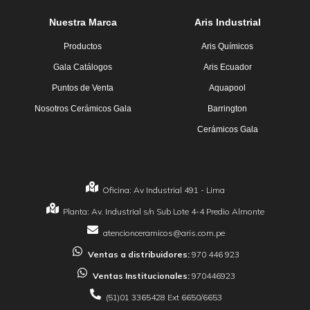
Nuestra Marca
Aris Industrial
Productos
Aris Químicos
Gala Catálogos
Aris Ecuador
Puntos de Venta
Aquapool
Nosotros Cerámicos Gala
Barrington
Cerámicos Gala
Oficina: Av Industrial 491 - Lima
Planta: Av. Industrial s/n Sub Lote 4-4 Predio Almonte
atencionceramicos@aris.com.pe
Ventas a distribuidores:
970 446 923
Ventas Institucionales:
970446923
(51)01 3365428 Ext 6650/6653